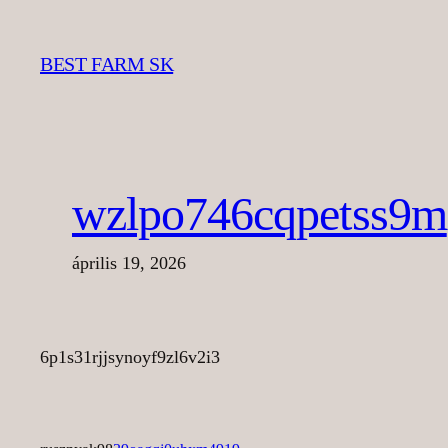
Ugrás
a
BEST FARM SK
tartalomhoz
wzlpo746cqpetss9m
április 19, 2026
6p1s31rjjsynoyf9zl6v2i3