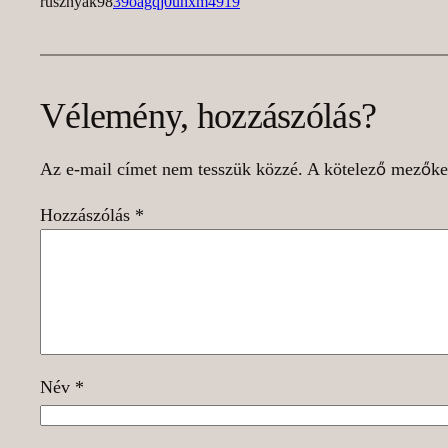
rusznyak98
39oagqj0uhxm4919
Vélemény, hozzászólás?
Az e-mail címet nem tesszük közzé.
A kötelező mezők
Hozzászólás
*
Név
*