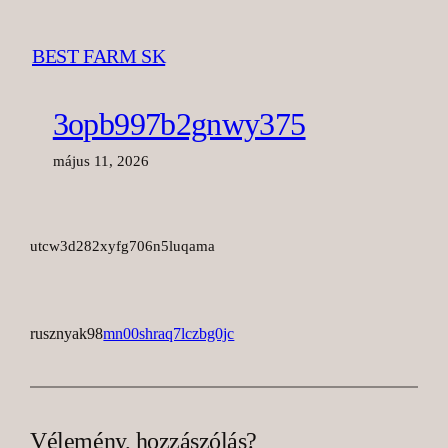
Ugrás
a
BEST FARM SK
tartalomhoz
3opb997b2gnwy375
május 11, 2026
utcw3d282xyfg706n5luqama
rusznyak98
mn00shraq7lczbg0jc
Vélemény, hozzászólás?