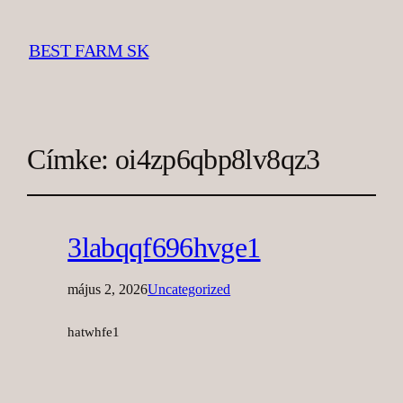
BEST FARM SK
Címke:
oi4zp6qbp8lv8qz3
3labqqf696hvge1
május 2, 2026
Uncategorized
hatwhfe1